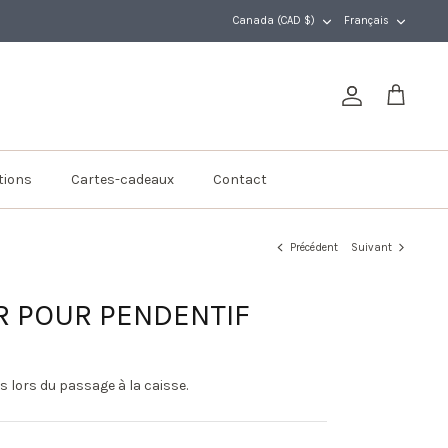
DEVISE
LANGUE
Canada (CAD $)
Français
Compte
Panier
tions
Cartes-cadeaux
Contact
Précédent
Suivant
R POUR PENDENTIF
s lors du passage à la caisse.