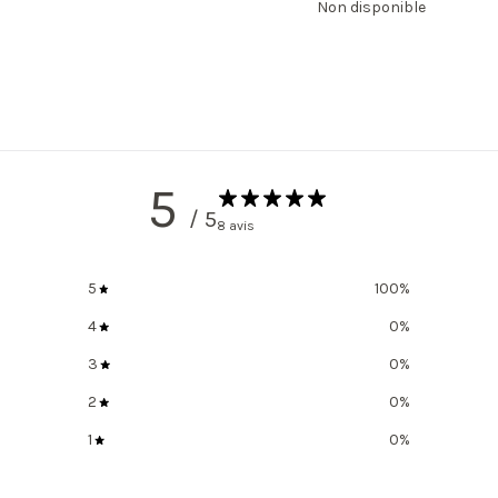
Non disponible
5
/ 5
8 avis
5
100
%
4
0
%
3
0
%
2
0
%
1
0
%