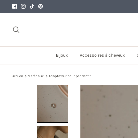
Passer
au
contenu
Recherche
Bijoux
Accessoires à cheveux
Accueil
Matériaux
Adaptateur pour pendentif