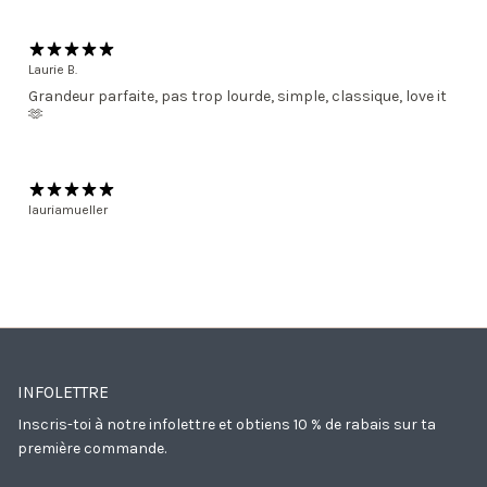
Laurie B.
Grandeur parfaite, pas trop lourde, simple, classique, love it
🫶
lauriamueller
INFOLETTRE
Inscris-toi à notre infolettre et obtiens 10 % de rabais sur ta
première commande.