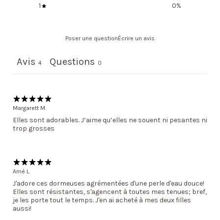
1
0
%
Poser une question
Écrire un avis
Avis
Questions
4
0
Margarett M.
Elles sont adorables. J’aime qu’elles ne souent ni pesantes ni
trop grosses
Amé L.
J'adore ces dormeuses agrémentées d'une perle d'eau douce!
Elles sont résistantes, s'agencent à toutes mes tenues; bref,
je les porte tout le temps. J'en ai acheté à mes deux filles
aussi!