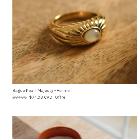
Bague Pearl Majesty - Vermeil
$84.00
$74.00 CAD
Offre