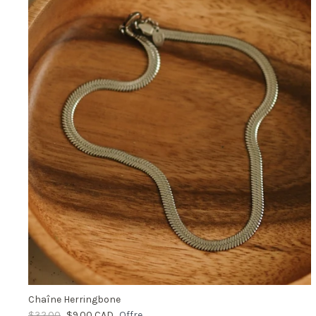
Chaîne Herringbone
$32.00
$9.00 CAD
Offre