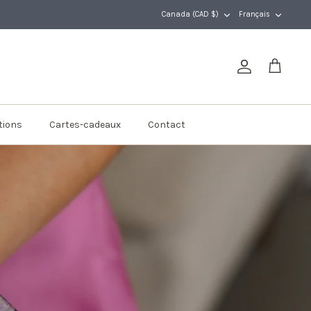
DEVISE
LANGUE
Canada (CAD $)
Français
Compte
Panier
tions
Cartes-cadeaux
Contact