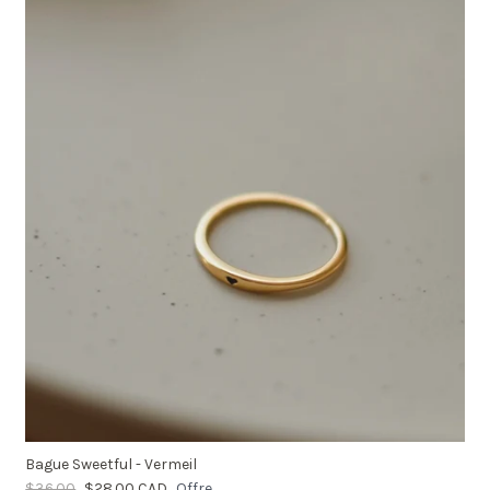
Bague Sweetful - Vermeil
$36.00
$28.00 CAD
Offre