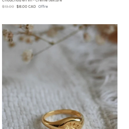
Chouchou en lin - Crème texturé
$13.00
$8.00 CAD
Offre