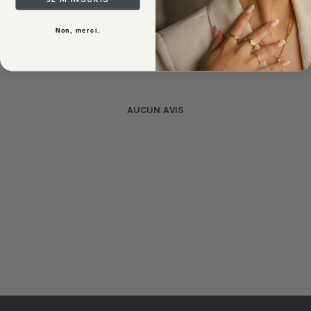
Poser une question
Écrire un avis
Non, merci.
Avis
Questions
0
0
AUCUN AVIS